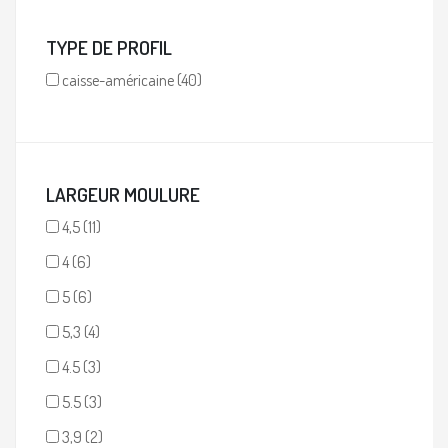
TYPE DE PROFIL
caisse-américaine
(40)
LARGEUR MOULURE
4,5
(11)
4
(6)
5
(6)
5,3
(4)
4.5
(3)
5.5
(3)
3,9
(2)