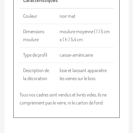
Caractéristiques
Couleur
noir mat
Dimensions
moulure moyenne ( l ) 5 cm
moulure
x ( h ) 5,4 cm
Type de profil
caisse-américaine
Description de
lisse et laissant apparaître
la décoration
les veines sur le bois
Tous nos cadres sont vendus et livrés vides, ils ne
comprennent pas le verre, ni le carton de fond.