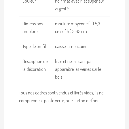
Couleur
noir mat avec filet supérieur
argenté
Dimensions
moulure moyenne ( l ) 5,3
moulure
cm x ( h ) 3,65 cm
Type de profil
caisse-américaine
Description de
lisse et ne laissant pas
la décoration
apparaître les veines sur le
bois
Tous nos cadres sont vendus et livrés vides, ils ne
comprennent pas le verre, ni le carton de fond.