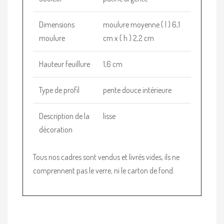
Dimensions
moulure moyenne ( l ) 6,1
moulure
cm x ( h ) 2,2 cm
Hauteur feuillure
1,6 cm
Type de profil
pente douce intérieure
Description de la
lisse
décoration
Tous nos cadres sont vendus et livrés vides, ils ne
comprennent pas le verre, ni le carton de fond.