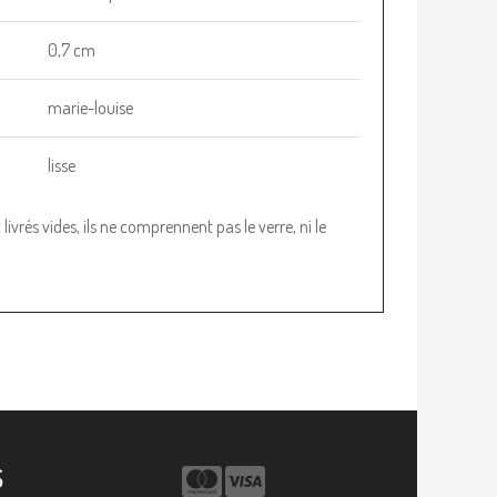
0,7 cm
marie-louise
lisse
ivrés vides, ils ne comprennent pas le verre, ni le
S