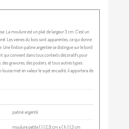
se. La moulure est un plat de largeur 3 cm. C'est un
rel. Les veines du bois sont apparentes, ce qui donne
. Une finition patine argentée se distingue sur le bord
t qui convient dans tous contexts décoratifs pour
, des gravures, des posters, et tous autres types
louise met en valeur le sujet encadré, il apportera de
patiné argenté
moulure petite ( l ) 2,9 cm x ( h ) 1,3 cm