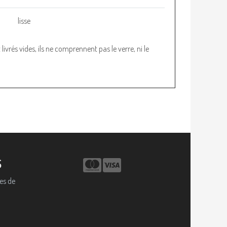
lisse
ivrés vides, ils ne comprennent pas le verre, ni le
S
es de