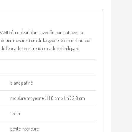
ARIUS", couleur blanc avec finition patinée. La
s douce mesure 6 cm de largeur et 3 cm de hauteur.
eur de l'encadrement rend ce cadre très élégant.
blanc patiné
moulure moyenne ( l ) 6 cm x ( h ) 2.9 cm
1.5 cm
pente intérieure