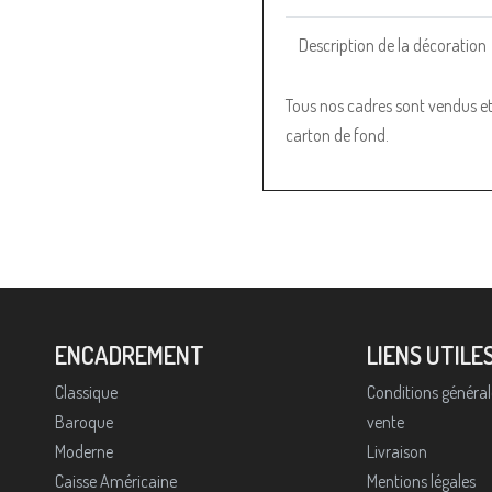
Description de la décoration
Tous nos cadres sont vendus et l
carton de fond.
ENCADREMENT
LIENS UTILE
Classique
Conditions général
Baroque
vente
Moderne
Livraison
Caisse Américaine
Mentions légales