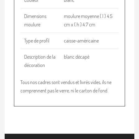
Dimensions
moulure moyenne ( l ) 4.5
moulure
cm x ( h ) 4.7 cm
Type de profil
caisse-américaine
Description de la
blanc décapé
décoration
Tous nos cadres sont vendus et livrés vides, ils ne
comprennent pas le verre, ni le carton de fond.