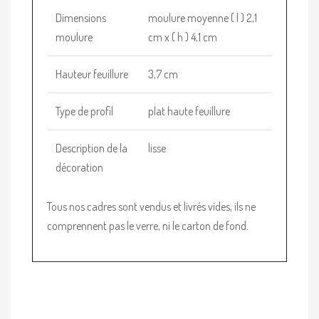
Dimensions
moulure moyenne ( l ) 2,1
moulure
cm x ( h ) 4,1 cm
Hauteur feuillure
3,7 cm
Type de profil
plat haute feuillure
Description de la
lisse
décoration
Tous nos cadres sont vendus et livrés vides, ils ne
comprennent pas le verre, ni le carton de fond.