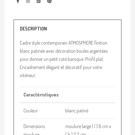
DESCRIPTION
Cadre style contemporain ATMOSPHERE finition
blanc patinée avec décoration boules argentées
pour donner un petit coté baroque. Profil plat.
Encadrement élégant et décoratif pour votre
intérieur.
Caractéristiques
Couleur
blanc patiné
Dimensions
moulure large ( l ) 8 cm x
moulure
( h ) 2.2 cm